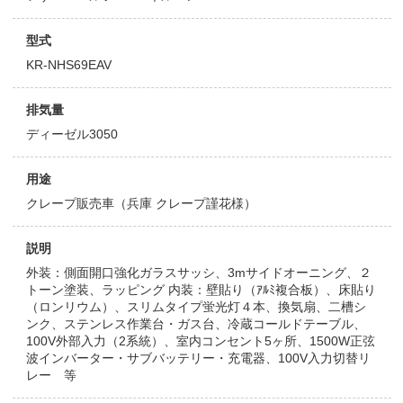
型式
KR-NHS69EAV
排気量
ディーゼル3050
用途
クレープ販売車（兵庫 クレープ謹花様）
説明
外装：側面開口強化ガラスサッシ、3mサイドオーニング、２
トーン塗装、ラッピング 内装：壁貼り（ｱﾙﾐ複合板）、床貼り
（ロンリウム）、スリムタイプ蛍光灯４本、換気扇、二槽シ
ンク、ステンレス作業台・ガス台、冷蔵コールドテーブル、
100V外部入力（2系統）、室内コンセント5ヶ所、1500W正弦
波インバーター・サブバッテリー・充電器、100V入力切替リ
レー 等