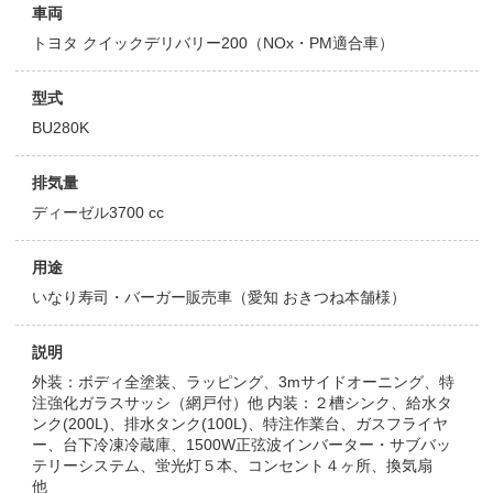
車両
トヨタ クイックデリバリー200（NOx・PM適合車）
型式
BU280K
排気量
ディーゼル3700 cc
用途
いなり寿司・バーガー販売車（愛知 おきつね本舗様）
説明
外装：ボディ全塗装、ラッピング、3mサイドオーニング、特
注強化ガラスサッシ（網戸付）他 内装：２槽シンク、給水タ
ンク(200L)、排水タンク(100L)、特注作業台、ガスフライヤ
ー、台下冷凍冷蔵庫、1500W正弦波インバーター・サブバッ
テリーシステム、蛍光灯５本、コンセント４ヶ所、換気扇
他